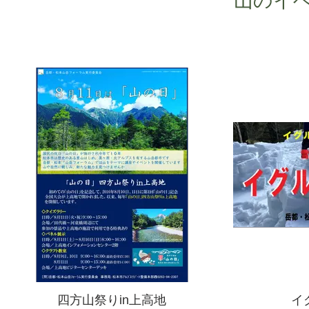
山のイ
四方山祭りin上高地
イ