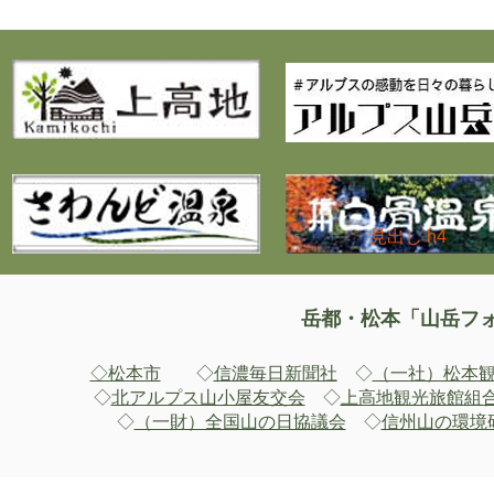
見出し h4
​岳都・松本「山岳フ
◇松本市
◇
信濃毎日新聞社
◇
（一社）松本
◇
北アルプス山小屋友交会
◇
上高地観光旅館組
◇
（一財）全国山の日協議会
◇
信州山の環境