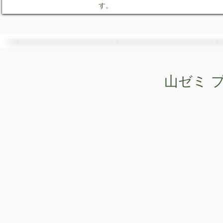
す。
山ゼミ 